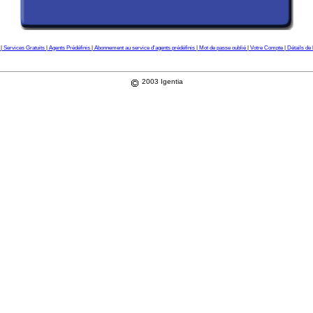
l
|
Services Gratuits
|
Agents Prédéfinis
|
Abonnement au service d'agents prédéfinis
|
Mot de passe oublié
|
Votre Compte
|
Détails de 
2003 Igentia