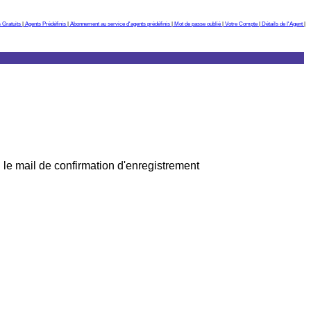
 Gratuits
|
Agents Prédéfinis
|
Abonnement au service d'agents prédéfinis
|
Mot de passe oublié
|
Votre Compte
|
Détails de l'Agent
|
 le mail de confirmation d'enregistrement